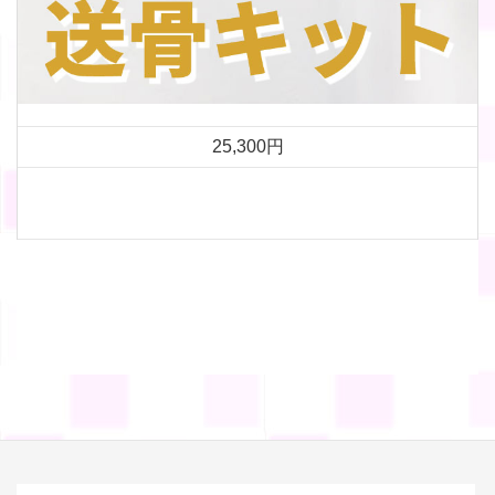
25,300円