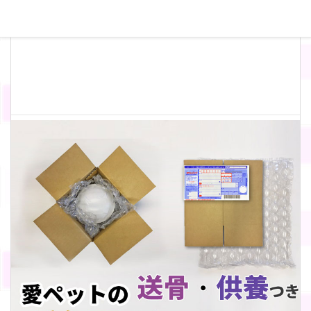
を納めて返送して頂きます。