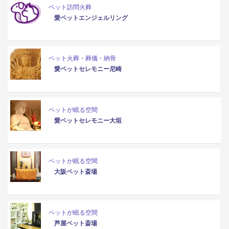
ペット訪問火葬
愛ペットエンジェルリング
ペット火葬・葬儀・納骨
愛ペットセレモニー尼崎
ペットが眠る空間
愛ペットセレモニー大垣
ペットが眠る空間
大阪ペット斎場
ペットが眠る空間
芦屋ペット斎場